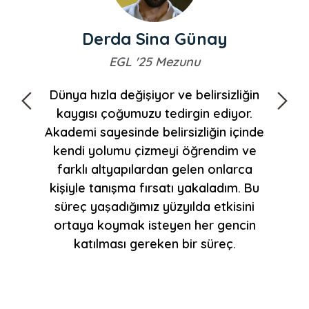
Derda Sina Günay
EGL '25 Mezunu
ve
Dünya hızla değişiyor ve belirsizliğin
kaygısı çoğumuzu tedirgin ediyor.
rü
nde
Akademi sayesinde belirsizliğin içinde
ak
kendi yolumu çizmeyi öğrendim ve
uyd
sı,
farklı altyapılardan gelen onlarca
hay
kişiyle tanışma fırsatı yakaladım. Bu
süreç yaşadığımız yüzyılda etkisini
ortaya koymak isteyen her gencin
katılması gereken bir süreç.