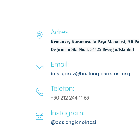
Adres:
Kemankeş Karamustafa Paşa Mahallesi, Ali P
Değirmeni Sk. No:3, 34425 Beyoğlu/İstanbul
Email:
basliyoruz@baslangicnoktasi.org
Telefon:
+90 212 244 11 69
Instagram:
@baslangicnoktasi